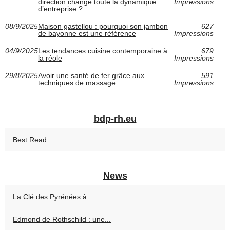
direction change toute la dynamique
Impressions
d’entreprise ?
08/9/2025
Maison gastellou : pourquoi son jambon
627
de bayonne est une référence
Impressions
04/9/2025
Les tendances cuisine contemporaine à
679
la réole
Impressions
29/8/2025
Avoir une santé de fer grâce aux
591
techniques de massage
Impressions
bdp-rh.eu
Best Read
News
La Clé des Pyrénées à...
Edmond de Rothschild : une...