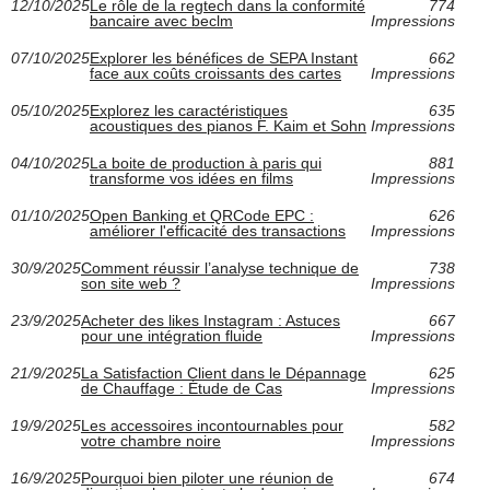
12/10/2025
Le rôle de la regtech dans la conformité
774
bancaire avec beclm
Impressions
07/10/2025
Explorer les bénéfices de SEPA Instant
662
face aux coûts croissants des cartes
Impressions
05/10/2025
Explorez les caractéristiques
635
acoustiques des pianos F. Kaim et Sohn
Impressions
04/10/2025
La boite de production à paris qui
881
transforme vos idées en films
Impressions
01/10/2025
Open Banking et QRCode EPC :
626
améliorer l'efficacité des transactions
Impressions
30/9/2025
Comment réussir l’analyse technique de
738
son site web ?
Impressions
23/9/2025
Acheter des likes Instagram : Astuces
667
pour une intégration fluide
Impressions
21/9/2025
La Satisfaction Client dans le Dépannage
625
de Chauffage : Étude de Cas
Impressions
19/9/2025
Les accessoires incontournables pour
582
votre chambre noire
Impressions
16/9/2025
Pourquoi bien piloter une réunion de
674