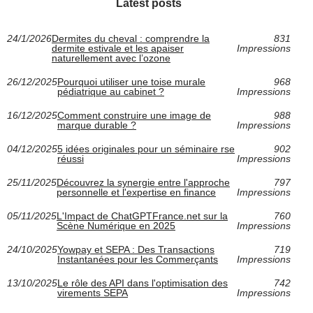
Latest posts
24/1/2026
Dermites du cheval : comprendre la
831
dermite estivale et les apaiser
Impressions
naturellement avec l’ozone
26/12/2025
Pourquoi utiliser une toise murale
968
pédiatrique au cabinet ?
Impressions
16/12/2025
Comment construire une image de
988
marque durable ?
Impressions
04/12/2025
5 idées originales pour un séminaire rse
902
réussi
Impressions
25/11/2025
Découvrez la synergie entre l'approche
797
personnelle et l'expertise en finance
Impressions
05/11/2025
L'Impact de ChatGPTFrance.net sur la
760
Scène Numérique en 2025
Impressions
24/10/2025
Yowpay et SEPA : Des Transactions
719
Instantanées pour les Commerçants
Impressions
13/10/2025
Le rôle des API dans l'optimisation des
742
virements SEPA
Impressions