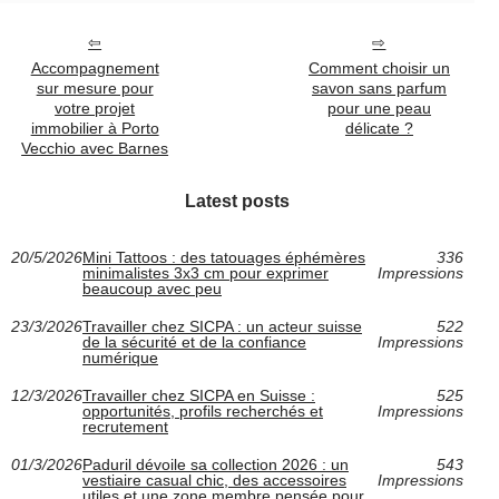
Accompagnement
Comment choisir un
sur mesure pour
savon sans parfum
votre projet
pour une peau
immobilier à Porto
délicate ?
Vecchio avec Barnes
Latest posts
20/5/2026
Mini Tattoos : des tatouages éphémères
336
minimalistes 3x3 cm pour exprimer
Impressions
beaucoup avec peu
23/3/2026
Travailler chez SICPA : un acteur suisse
522
de la sécurité et de la confiance
Impressions
numérique
12/3/2026
Travailler chez SICPA en Suisse :
525
opportunités, profils recherchés et
Impressions
recrutement
01/3/2026
Paduril dévoile sa collection 2026 : un
543
vestiaire casual chic, des accessoires
Impressions
utiles et une zone membre pensée pour