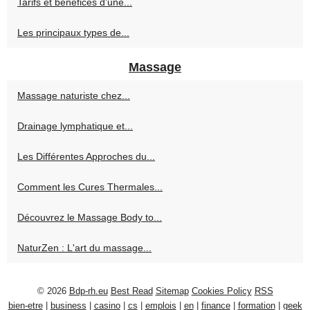
Tarifs et bénéfices d’une...
Les principaux types de...
Massage
Massage naturiste chez...
Drainage lymphatique et...
Les Différentes Approches du...
Comment les Cures Thermales...
Découvrez le Massage Body to...
NaturZen : L'art du massage...
© 2026
Bdp-rh.eu
Best Read
Sitemap
Cookies Policy
RSS
bien-etre
|
business
|
casino
|
cs
|
emplois
|
en
|
finance
|
formation
|
geek